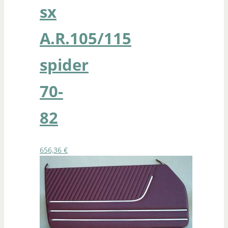
sx
A.R.105/115
spider
70-
82
656,36
€