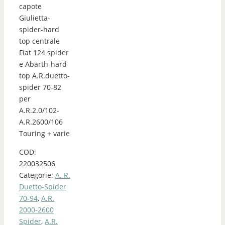
capote
Giulietta-
spider-hard
top centrale
Fiat 124 spider
e Abarth-hard
top A.R.duetto-
spider 70-82
per
A.R.2.0/102-
A.R.2600/106
Touring + varie
COD:
220032506
Categorie:
A. R.
Duetto-Spider
70-94
,
A.R.
2000-2600
Spider
,
A.R.