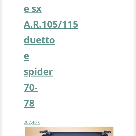
e sx
A.R.105/115
duetto
e
spider
70-
78
207,40
€