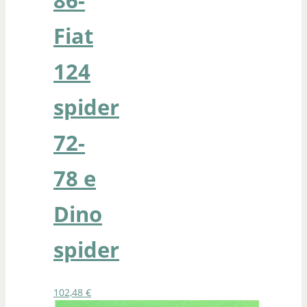
Fiat
124
spider
72-
78 e
Dino
spider
102,48
€