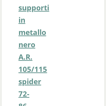
supporti
in
metallo
nero
A.R.
105/115
spider
72-
86-