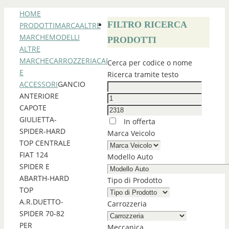
HOME
FILTRO RICERCA
PRODOTTI
MARCA
ALTRE
MARCHE
MODELLI
PRODOTTI
ALTRE
MARCHE
CARROZZERIA
CAPOTE
Cerca per codice o nome
E
Ricerca tramite testo
ACCESSORI
GANCIO
ANTERIORE
CAPOTE
GIULIETTA-
In offerta
SPIDER-HARD
Marca Veicolo
TOP CENTRALE
FIAT 124
Modello Auto
SPIDER E
ABARTH-HARD
Tipo di Prodotto
TOP
A.R.DUETTO-
Carrozzeria
SPIDER 70-82
PER
Meccanica