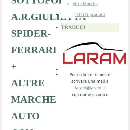
SOTTOPORTA
Altre Marche
A.R.GIULIETTA
TUTTI i prodotti
TRADUCI
SPIDER-
FERRARI
+
Per ordini e richieste
ALTRE
scrivere una mail a
laram@laram.it
con nome e codice
MARCHE
AUTO