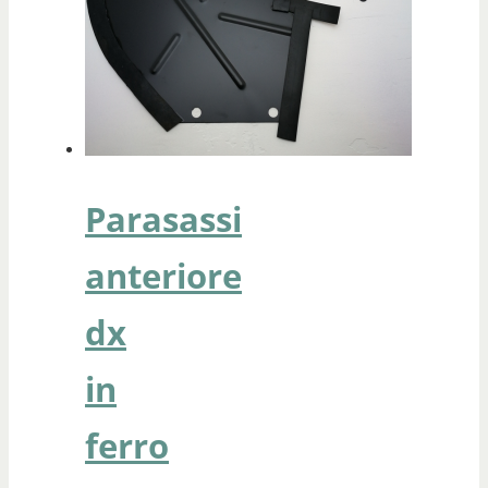
Parasassi
anteriore
dx
in
ferro