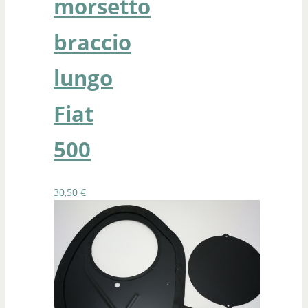
morsetto
braccio
lungo
Fiat
500
30,50
€