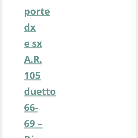
porte
dx
e sx
A.R.
105
duetto
66-
69 –