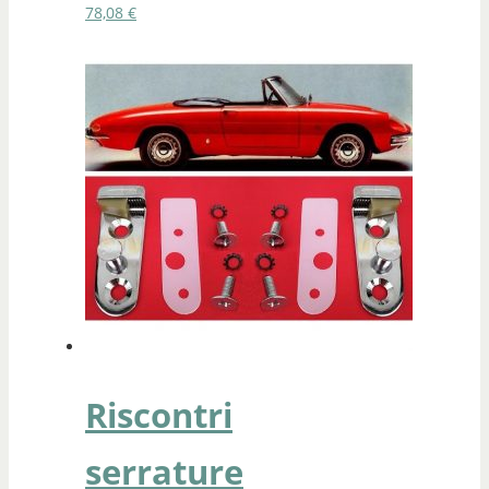
78,08
€
Riscontri
serrature