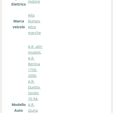
motore
Elettrico
Alfa
Marca
Romeo
,
veicolo
Altre
marche
A.R. altri
modelli
,
A.R.
Berlina
1750-
2000
,
A.R.
Duetto-
Spider
70-94
,
Modello
A.R.
Auto
Giulia