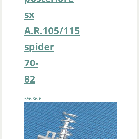
sx
A.R.105/115
spider
70-
82
656,36
€