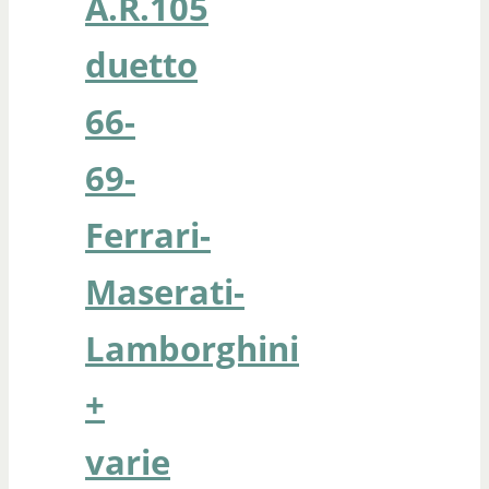
A.R.105
duetto
66-
69-
Ferrari-
Maserati-
Lamborghini
+
varie