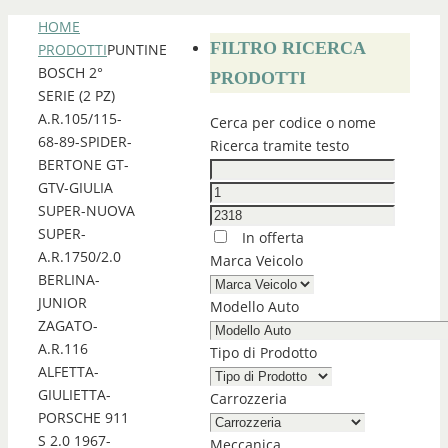
HOME
FILTRO RICERCA
PRODOTTI
PUNTINE
BOSCH 2°
PRODOTTI
SERIE (2 PZ)
A.R.105/115-
Cerca per codice o nome
68-89-SPIDER-
Ricerca tramite testo
BERTONE GT-
GTV-GIULIA
SUPER-NUOVA
SUPER-
In offerta
A.R.1750/2.0
Marca Veicolo
BERLINA-
JUNIOR
Modello Auto
ZAGATO-
A.R.116
Tipo di Prodotto
ALFETTA-
GIULIETTA-
Carrozzeria
PORSCHE 911
S 2.0 1967-
Meccanica