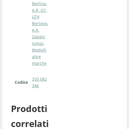
Berlina
,
A.R. GT-
GTV
Bertone
,
A.R.
Zagato
Junior
,
Modelli
altre
marche
350 082
Codice
346
Prodotti
correlati