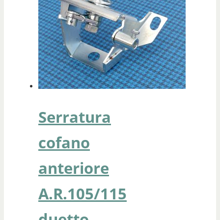
Serratura
cofano
anteriore
A.R.105/115
duetto