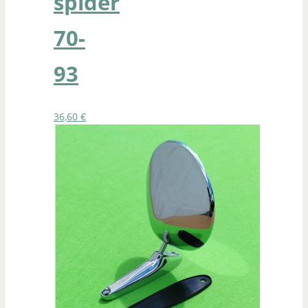
spider
70-
93
36,60
€