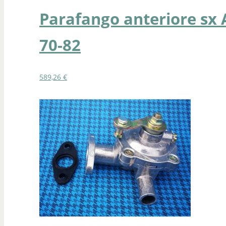
Parafango anteriore sx 
70-82
589,26
€