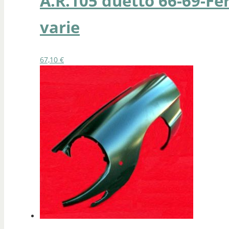
A.R.105 duetto 66-69-Fe
varie
67,10
€