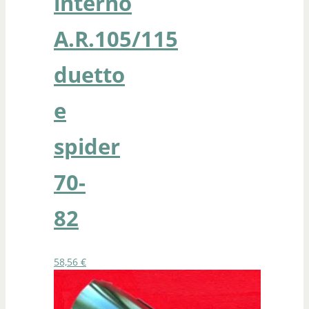
interno
A.R.105/115
duetto
e
spider
70-
82
58,56
€