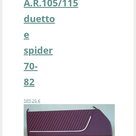
A.R.105/115
duetto
e
spider
70-
82
589,26
€