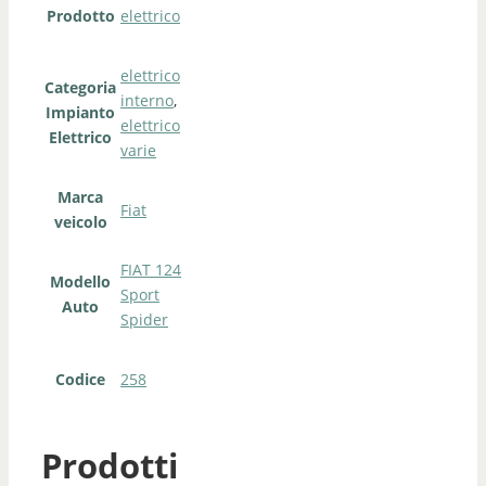
Prodotto
elettrico
elettrico
Categoria
interno
,
Impianto
elettrico
Elettrico
varie
Marca
Fiat
veicolo
FIAT 124
Modello
Sport
Auto
Spider
Codice
258
Prodotti