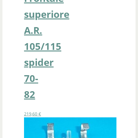
superiore
A.R.
105/115
spider
70-
82
219,60
€