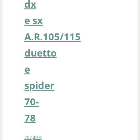
dx
e sx
A.R.105/115
duetto
e
spider
70-
78
207,40
€