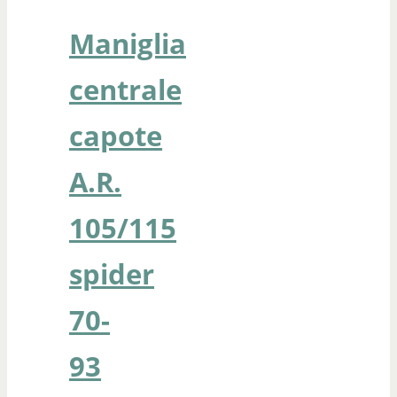
Maniglia
centrale
capote
A.R.
105/115
spider
70-
93