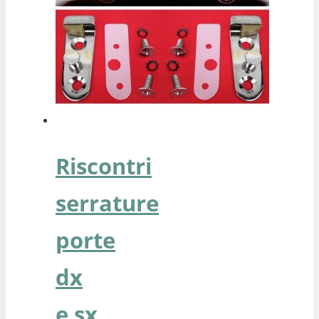
Riscontri
serrature
porte
dx
e sx