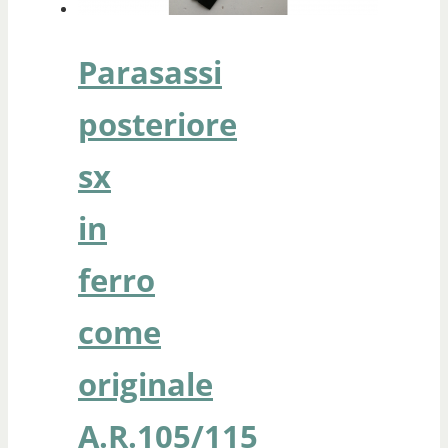
Parasassi
posteriore
sx
in
ferro
come
originale
A.R.105/115