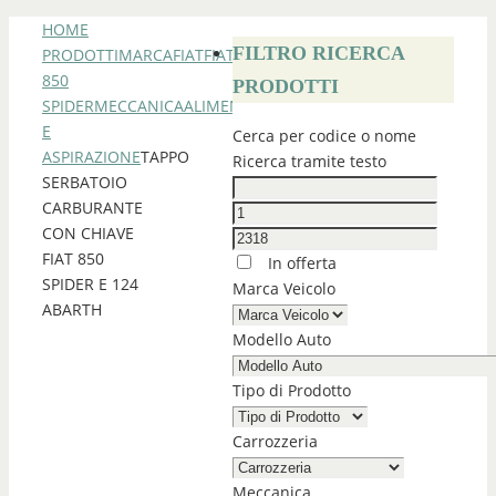
HOME
FILTRO RICERCA
PRODOTTI
MARCA
FIAT
FIAT
850
PRODOTTI
SPIDER
MECCANICA
ALIMENTAZIONE
E
Cerca per codice o nome
ASPIRAZIONE
TAPPO
Ricerca tramite testo
SERBATOIO
CARBURANTE
CON CHIAVE
FIAT 850
In offerta
SPIDER E 124
Marca Veicolo
ABARTH
Modello Auto
Tipo di Prodotto
Carrozzeria
Meccanica