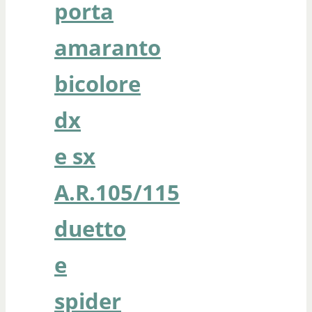
porta
amaranto
bicolore
dx
e sx
A.R.105/115
duetto
e
spider